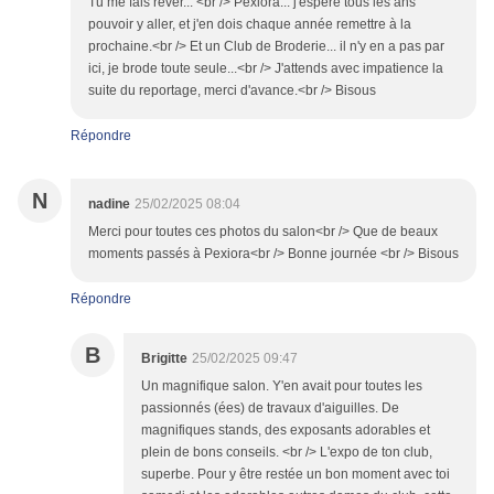
Tu me fais rêver... <br /> Pexiora... j'espère tous les ans
pouvoir y aller, et j'en dois chaque année remettre à la
prochaine.<br /> Et un Club de Broderie... il n'y en a pas par
ici, je brode toute seule...<br /> J'attends avec impatience la
suite du reportage, merci d'avance.<br /> Bisous
Répondre
N
nadine
25/02/2025 08:04
Merci pour toutes ces photos du salon<br /> Que de beaux
moments passés à Pexiora<br /> Bonne journée <br /> Bisous
Répondre
B
Brigitte
25/02/2025 09:47
Un magnifique salon. Y'en avait pour toutes les
passionnés (ées) de travaux d'aiguilles. De
magnifiques stands, des exposants adorables et
plein de bons conseils. <br /> L'expo de ton club,
superbe. Pour y être restée un bon moment avec toi