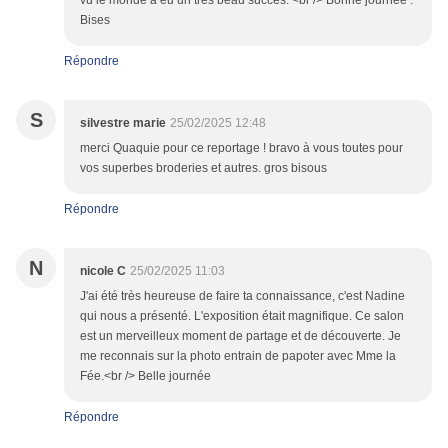
vu le monde a eu un très beau succès. <br /> Bonne journée .
Bises
Répondre
S
silvestre marie
25/02/2025 12:48
merci Quaquie pour ce reportage ! bravo à vous toutes pour
vos superbes broderies et autres. gros bisous
Répondre
N
nicole C
25/02/2025 11:03
J'ai été très heureuse de faire ta connaissance, c'est Nadine
qui nous a présenté. L'exposition était magnifique. Ce salon
est un merveilleux moment de partage et de découverte. Je
me reconnais sur la photo entrain de papoter avec Mme la
Fée.<br /> Belle journée
Répondre