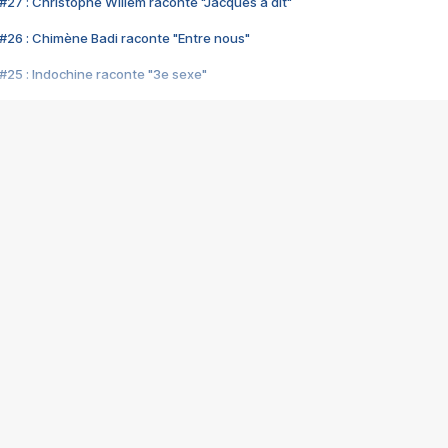
#27 : Christophe Willem raconte "Jacques a dit"
#26 : Chimène Badi raconte "Entre nous"
#25 : Indochine raconte "3e sexe"
#24 : Zaho raconte "C'est chelou"
#23 : Patrick Bruel raconte "Au café des délices"
#22 : Kyo raconte "Le chemin"
#21 : Nolwenn Leroy raconte "Cassé"
#20 : Patrick Hernandez raconte "Born to be alive"
#19 : Lorie raconte "Près de moi"
#18 : Michael Jones raconte "A nos actes manqués" (avec Jean-Jacque
#17 : Khaled raconte "Aïcha"
#16 : Corneille raconte "Parce qu'on vient de loin"
#15 : Indochine raconte "L'aventurier"