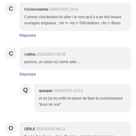
C
Ceriseviolette
25/02/2025 10:41
Comme c'est tentant d'y aller ! je vois qu'il y a de très beaux
ouvrages originaux . <br /> <br /> Félicitations. <br /> Bises
Répondre
C
caillou
25/02/2025 09:26
pexiora, un salon où j'aime aller ...
Répondre
Q
quaquie
25/02/2025 10:18
et où j'ai eu enfin le plaisir de faire ta connaissance
"pour de vrai"
O
ODILE
25/02/2025 08:12