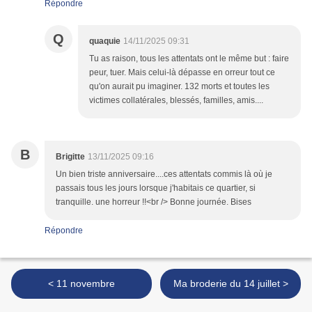
Répondre
Q
quaquie
14/11/2025 09:31
Tu as raison, tous les attentats ont le même but : faire
peur, tuer. Mais celui-là dépasse en orreur tout ce
qu'on aurait pu imaginer. 132 morts et toutes les
victimes collatérales, blessés, familles, amis....
B
Brigitte
13/11/2025 09:16
Un bien triste anniversaire....ces attentats commis là où je
passais tous les jours lorsque j'habitais ce quartier, si
tranquille. une horreur !!<br /> Bonne journée. Bises
Répondre
< 11 novembre
Ma broderie du 14 juillet >