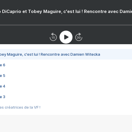
 DiCaprio et Tobey Maguire, c'est lui ! Rencontre avec Dam
bey Maguire, c'est lui ! Rencontre avec Damien Witecka
e 6
e 5
e 4
e 3
s créatrices de la VF !
e 2
e 1