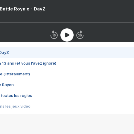
 Battle Royale - DayZ
 DayZ
 a 13 ans (et vous l'avez ignoré)
e (littéralement)
im Rayan
 toutes les règles
s les jeux vidéo
us choquant de Rockstar ? - Le scandale BULLY
e plus moche de Steam