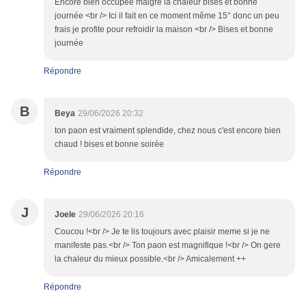
Encore bien occupée malgré la chaleur bises et bonne
journée <br /> Ici il fait en ce moment même 15° donc un peu
frais je profite pour refroidir la maison <br /> Bises et bonne
journée
Répondre
B
Beya
29/06/2026 20:32
ton paon est vraiment splendide, chez nous c'est encore bien
chaud ! bises et bonne soirée
Répondre
J
Joele
29/06/2026 20:16
Coucou !<br /> Je te lis toujours avec plaisir meme si je ne
manifeste pas.<br /> Ton paon est magnifique !<br /> On gere
la chaleur du mieux possible.<br /> Amicalement ++
Répondre