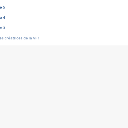
e 5
e 4
e 3
s créatrices de la VF !
e 2
e 1
e Mektoub My Love arrive enfin ! Rencontre avec Shaïn Boumedine et Sal
i : après Toni en famille
elle réalise le bouleversant Dites lui que je l'aime
ais ! Rencontre autour de Vie privée de Rebecca Zlotowski
 de Marguerite, Grave... Rencontre avec Ella Rumpf
 Les Rêveurs, un film intime sur la santé mentale