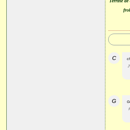
Terrine de 
fro
C
c
J
G
G