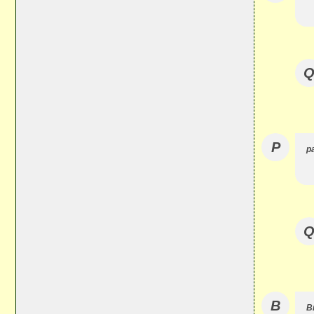
P
p
B
Br