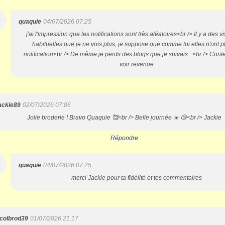
Q
quaquie
04/07/2026 07:25
j'ai l'impression que les notifications sont très aléatoires<br /> Il y a des v
habituelles que je ne vois plus, je suppose que comme toi elles n'ont p
notification<br /> De même je perds des blogs que je suivais...<br /> Cont
voir revenue
ackie89
02/07/2026 07:06
Jolie broderie ! Bravo Quaquie 🥰<br /> Belle journée ☀️ 😘<br /> Jackie
Répondre
Q
quaquie
04/07/2026 07:25
merci Jackie pour ta fidélité et tes commentaires
icolbrod39
01/07/2026 21:17