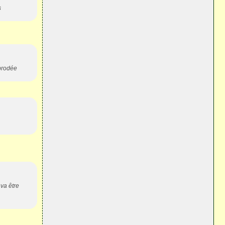
s
 brodée
va être