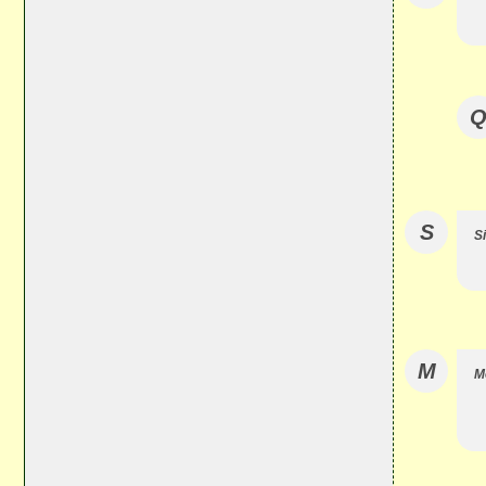
S
S
M
M