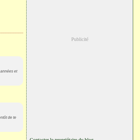
Publicité
 années et
entôt de te
Contacter le propriétaire du blog