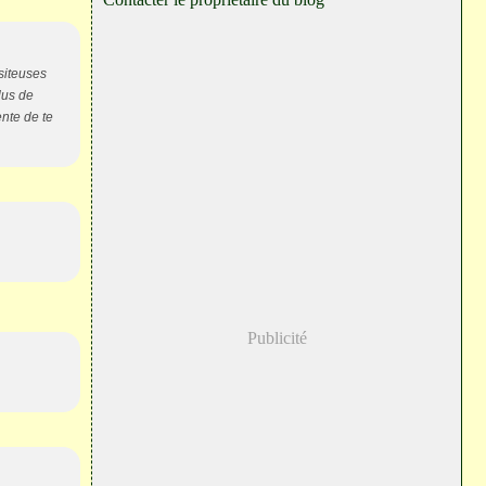
isiteuses
lus de
ente de te
Publicité