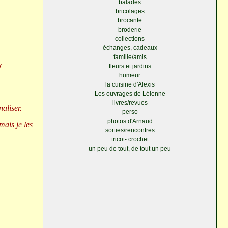
balades
bricolages
brocante
broderie
collections
échanges, cadeaux
famille/amis
k
fleurs et jardins
humeur
la cuisine d'Alexis
Les ouvrages de Lélenne
livres/revues
aliser.
perso
photos d'Arnaud
mais je les
sorties/rencontres
tricot- crochet
un peu de tout, de tout un peu