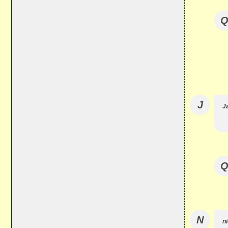
J
J
N
n