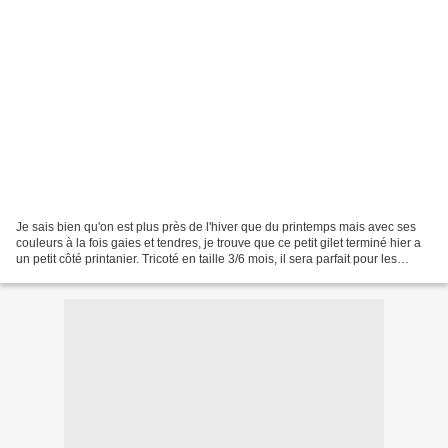
Je sais bien qu'on est plus près de l'hiver que du printemps mais avec ses
couleurs à la fois gaies et tendres, je trouve que ce petit gilet terminé hier a
un petit côté printanier. Tricoté en taille 3/6 mois, il sera parfait pour les
premiers beaux jours...