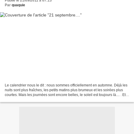
Publié le 21/09/2011 à 07:13
Par
quaquie
Le calendrier nous le dit : nous sommes officiellement en automne. Déjà les
nuits sont plus fraîches, les petits matins plus brumeux et les soirées plus
courtes. Mais les journées sont encore belles, le soleil est toujours là.... . Et
même si nous allons...