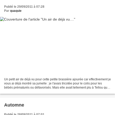
Publié le 29/09/2011 à 07:28
Par
quaquie
Un petit air de déjà vu pour cette petite brassière ajourée car effectivement je
vous ai déjà montré sa jumelle : je l'avais tricotée pour le colis pour les
bébés prématurés ou défavorisés. Mais elle avait tellement plu à Tellou que
je l'ai refaite pour...
Automne
Publié le 28/09/2011 à 07:01