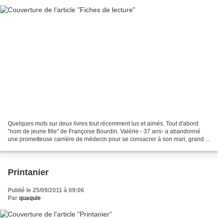
Quelques mots sur deux livres tout récemment lus et aimés. Tout d'abord
"nom de jeune fille" de Françoise Bourdin. Valérie - 37 ans- a abandonné
une prometteuse carrière de médecin pour se consacrer à son mari, grand
patron de cardiologie et à ses deux...
Printanier
Publié le 25/09/2011 à 09:06
Par
quaquie