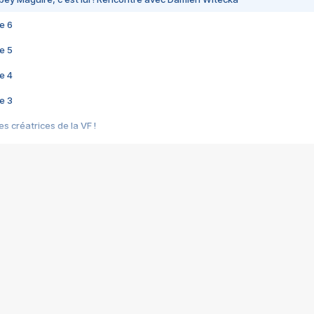
e 6
e 5
e 4
e 3
s créatrices de la VF !
e 2
e 1
e Mektoub My Love arrive enfin ! Rencontre avec Shaïn Boumedine et Sal
i : après Toni en famille
elle réalise le bouleversant Dites lui que je l'aime
ais ! Rencontre autour de Vie privée de Rebecca Zlotowski
 de Marguerite, Grave... Rencontre avec Ella Rumpf