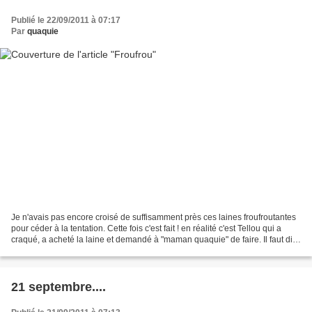
Publié le 22/09/2011 à 07:17
Par
quaquie
Je n'avais pas encore croisé de suffisamment près ces laines froufroutantes
pour céder à la tentation. Cette fois c'est fait ! en réalité c'est Tellou qui a
craqué, a acheté la laine et demandé à "maman quaquie" de faire. Il faut dire
que les coloris...
21 septembre....