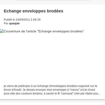
Echange enveloppes brodées
Publié le 24/09/2011 à 08:39
Par
quaquie
je viens de participer à un échange d'enveloppes brodées organisé sur le
forum d'Anaël. Je devais envoyer mon enveloppe à "nanou" et j'ai choisi
pour elle des couleurs tendres, à savoir le fil "carnaval" créé par Atalie pour
le salon de Pexiora au dos...