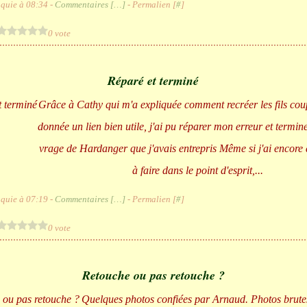
quie à 08:34 -
Commentaires [
…
]
- Permalien [
#
]
0 vote
Réparé et terminé
Grâce à Cathy qui m'a expliquée comment recréer les fils coup
donnée un lien bien utile, j'ai pu réparer mon erreur et termine
vrage de Hardanger que j'avais entrepris Même si j'ai encore
à faire dans le point d'esprit,...
quie à 07:19 -
Commentaires [
…
]
- Permalien [
#
]
0 vote
Retouche ou pas retouche ?
Quelques photos confiées par Arnaud. Photos brute