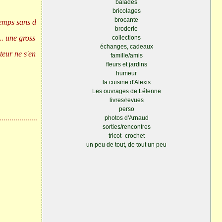
balades
bricolages
brocante
temps sans d
broderie
.. une gross
collections
échanges, cadeaux
teur ne s'en
famille/amis
fleurs et jardins
humeur
la cuisine d'Alexis
Les ouvrages de Lélenne
livres/revues
perso
photos d'Arnaud
sorties/rencontres
tricot- crochet
un peu de tout, de tout un peu