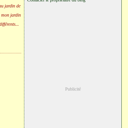
au jardin de
s mon jardin
fférents...
Publicité