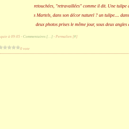
retouchées, "retravaillées" comme il dit. Une tulipe 
s Martels, dans son décor naturel ? un tulipe.... dan
deux photos prises le même jour, sous deux angles di
quie à 09:05 -
Commentaires [
…
]
- Permalien [
#
]
0 vote