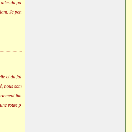
 ailes du pa
dant. Je pen
le et du fai
ié, nous som
artement lim
une route p