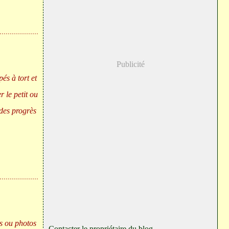
Publicité
és à tort et
r le petit ou
 des progrès
s ou photos
Contacter le propriétaire du blog