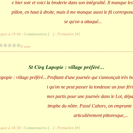
e hier soir et voici la broderie dans son intégralité. Il manque les
pillon, en haut à droite, mais il me manque aussi le fil correspon
se qu'on a attaqué...
quie à 19:44 -
Commentaires [
…
]
- Permalien [
#
]
0 vote
St Cirq Lapopie : village préféré...
Profitant d'une journée qui s'annonçait très bel
t qu'on ne peut passer la tondeuse un jour fér
mes partis pour une journée dans le Lot, dép
itrophe du nôtre. Passé Cahors, on emprunte 
articulièrement pittoresque,...
quie à 18:58 -
Commentaires [
…
]
- Permalien [
#
]