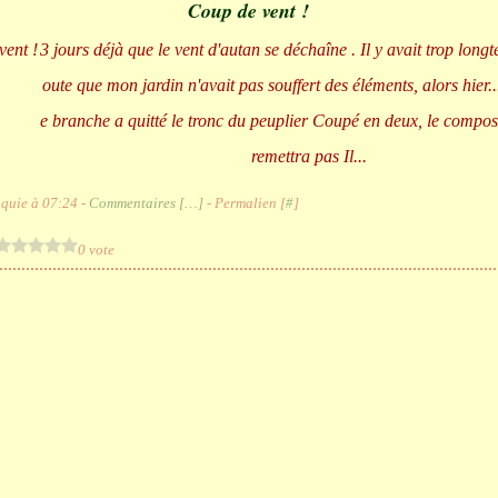
Coup de vent !
3 jours déjà que le vent d'autan se déchaîne . Il y avait trop long
oute que mon jardin n'avait pas souffert des éléments, alors hier..
e branche a quitté le tronc du peuplier Coupé en deux, le compos
remettra pas Il...
quie à 07:24 -
Commentaires [
…
]
- Permalien [
#
]
0 vote