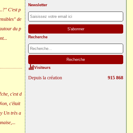
Newsletter
..?" C'est p
ensibles" de
 autour du p
Recherche
t...
Visiteurs
Depuis la création
915 868
êche, c'est d
Non, c'était
cy Un très a
aise,...