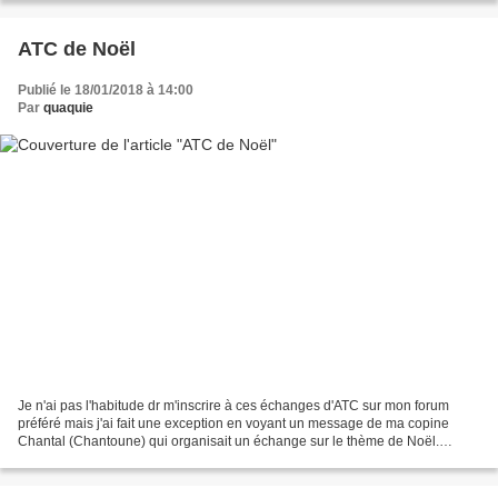
ATC de Noël
Publié le 18/01/2018 à 14:00
Par
quaquie
Je n'ai pas l'habitude dr m'inscrire à ces échanges d'ATC sur mon forum
préféré mais j'ai fait une exception en voyant un message de ma copine
Chantal (Chantoune) qui organisait un échange sur le thème de Noël.
Chantal ne s'est pas contentée de m'envoyer...