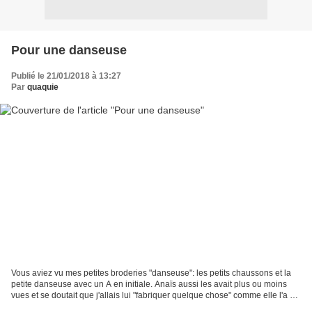
Pour une danseuse
Publié le 21/01/2018 à 13:27
Par
quaquie
Vous aviez vu mes petites broderies "danseuse": les petits chaussons et la
petite danseuse avec un A en initiale. Anaïs aussi les avait plus ou moins
vues et se doutait que j'allais lui "fabriquer quelque chose" comme elle l'a dit.
Elle a quand même été...