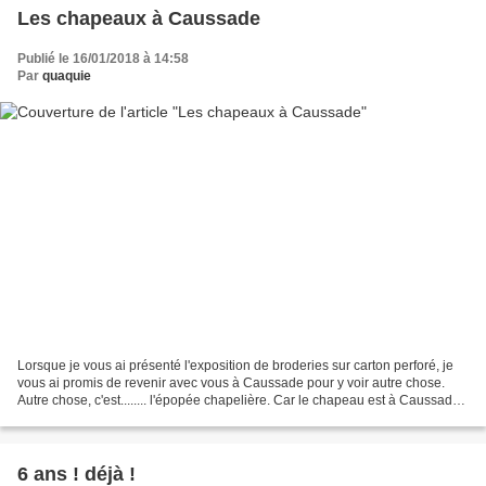
Les chapeaux à Caussade
Publié le 16/01/2018 à 14:58
Par
quaquie
Lorsque je vous ai présenté l'exposition de broderies sur carton perforé, je
vous ai promis de revenir avec vous à Caussade pour y voir autre chose.
Autre chose, c'est........ l'épopée chapelière. Car le chapeau est à Caussade
ce que l'andouille est à...
6 ans ! déjà !