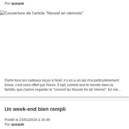
Par
quaquie
Parmi tous les cadeaux reçus à Noël, il y en a un qui m'a particulièrement
émue, c'est celui offert par Alexis. Il sait, comme tout le monde dans la
famille, que j'adore regarder le "concert du Nouvel An de Vienne". En me
disant "ce n'est pas Vienne bien...
Un week-end bien rempli
Publié le 23/01/2018 à 16:49
Par
quaquie