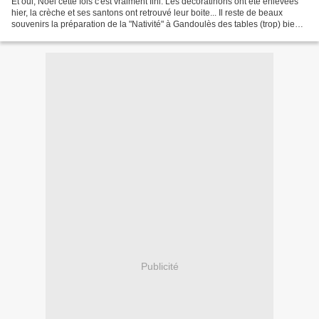
Et oui, Noël cette fois c'est vraiment fini. Les décoratinons ont été enlevées
hier, la crèche et ses santons ont retrouvé leur boite... Il reste de beaux
souvenirs la préparation de la "Nativité" à Gandoulès des tables (trop) bien
garnies Et surtout...
Publicité