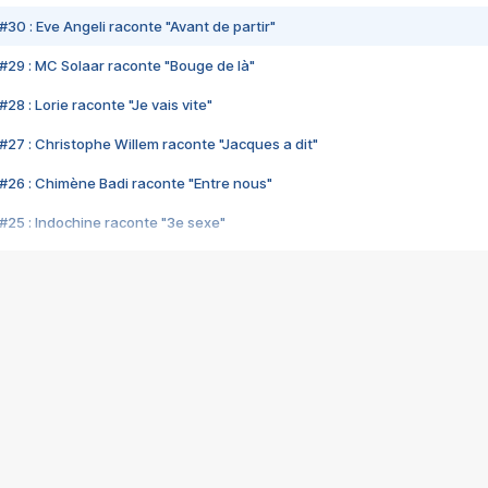
#30 : Eve Angeli raconte "Avant de partir"
#29 : MC Solaar raconte "Bouge de là"
28 : Lorie raconte "Je vais vite"
#27 : Christophe Willem raconte "Jacques a dit"
#26 : Chimène Badi raconte "Entre nous"
#25 : Indochine raconte "3e sexe"
#24 : Zaho raconte "C'est chelou"
#23 : Patrick Bruel raconte "Au café des délices"
#22 : Kyo raconte "Le chemin"
#21 : Nolwenn Leroy raconte "Cassé"
#20 : Patrick Hernandez raconte "Born to be alive"
#19 : Lorie raconte "Près de moi"