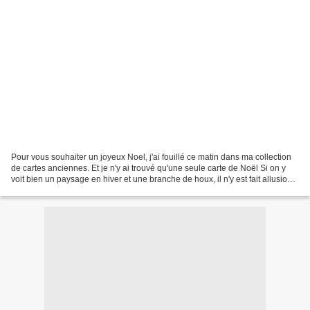
Pour vous souhaiter un joyeux Noel, j'ai fouillé ce matin dans ma collection
de cartes anciennes. Et je n'y ai trouvé qu'une seule carte de Noël Si on y
voit bien un paysage en hiver et une branche de houx, il n'y est fait allusion
ni au Père Noël, ni...