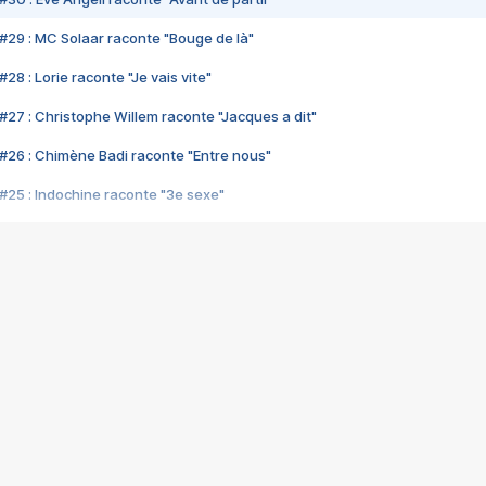
#29 : MC Solaar raconte "Bouge de là"
28 : Lorie raconte "Je vais vite"
#27 : Christophe Willem raconte "Jacques a dit"
#26 : Chimène Badi raconte "Entre nous"
#25 : Indochine raconte "3e sexe"
#24 : Zaho raconte "C'est chelou"
#23 : Patrick Bruel raconte "Au café des délices"
#22 : Kyo raconte "Le chemin"
#21 : Nolwenn Leroy raconte "Cassé"
#20 : Patrick Hernandez raconte "Born to be alive"
#19 : Lorie raconte "Près de moi"
#18 : Michael Jones raconte "A nos actes manqués" (avec Jean-Jacque