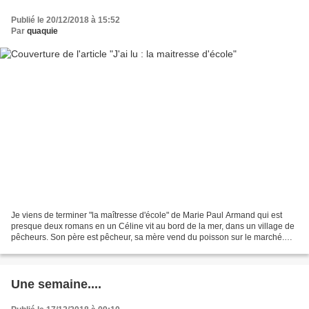
Publié le 20/12/2018 à 15:52
Par
quaquie
Je viens de terminer "la maîtresse d'école" de Marie Paul Armand qui est
presque deux romans en un Céline vit au bord de la mer, dans un village de
pêcheurs. Son père est pêcheur, sa mère vend du poisson sur le marché.
Toute petite, elle est amoureuse...
Une semaine....