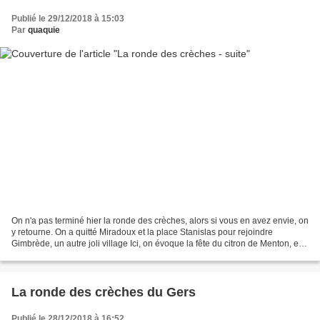
Publié le 29/12/2018 à 15:03
Par
quaquie
On n'a pas terminé hier la ronde des crèches, alors si vous en avez envie, on
y retourne. On a quitté Miradoux et la place Stanislas pour rejoindre
Gimbrède, un autre joli village Ici, on évoque la fête du citron de Menton, et
çà tombe bien car le soleil...
La ronde des crèches du Gers
Publié le 28/12/2018 à 16:52