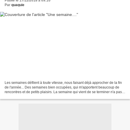
Publié le 17/12/2018 à 09:10
Par
quaquie
Les semaines défilent à toute vitesse, nous faisant déjà approcher de la fin
de l'année... Des semaines bien occupées, qui m'apportent beaucoup de
rencontres et de petits plaisirs. La semaine qui vient de se terminer n'a pas
échappé à la règle. Lundi...