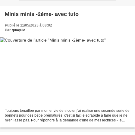
Minis minis -2ème- avec tuto
Publié le 11/05/2023 à 08:02
Par
quaquie
Toujours tenaillée par mon envie de tricoter j'ai réalisé une seconde série de
bonnets pour des bébé prématurés. c'est si facile et rapide à faire que je ne
m'en lasse pas. Pour répondre à la demande d'une de mes lectrices - je
crois que c'est Cellorob-...