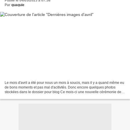
Publié le 04/05/2023 à 07:58
Par
quaquie
Le mois d'avril a été pour nous un mois à soucis, mais il y a quand même eu
de bons moments et pas mal d'acitivtés. Donc encore quelques photos
stockées dans le dossier pour blog Ce mois-ci une nouvelle cérémonie de
remise de distinctions à des bénévoles...