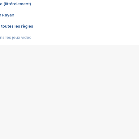
e (littéralement)
im Rayan
 toutes les règles
s les jeux vidéo
us choquant de Rockstar ? - Le scandale BULLY
e plus moche de Steam
du RÊVE tourne au CAUCHEMAR
pendant 8 heures
it… à tort
umiliés par un jeu vidéo
ire - Final Fantasy 8
ti un empire - Age of Empires
story DOFUS