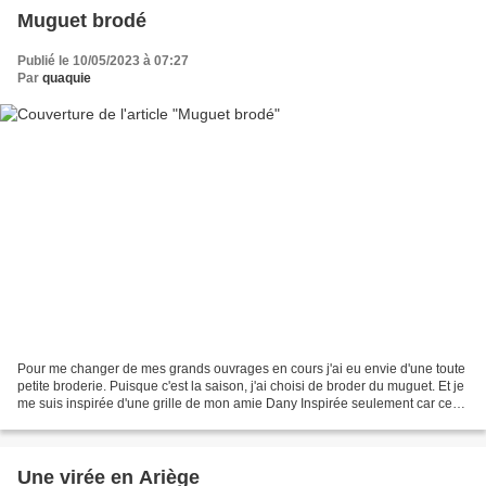
Muguet brodé
Publié le 10/05/2023 à 07:27
Par
quaquie
Pour me changer de mes grands ouvrages en cours j'ai eu envie d'une toute
petite broderie. Puisque c'est la saison, j'ai choisi de broder du muguet. Et je
me suis inspirée d'une grille de mon amie Dany Inspirée seulement car ce
n'est pas tout à fait la...
Une virée en Ariège