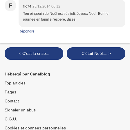
F
flo74
25/12/2014 06:12
Ton pingouin de Noël est très joli. Joyeux Noël. Bonne
journée en famille j'espère. Bises.
Répondre
< C'est la crise...
C'était Noël.... >
Hébergé par Canalblog
Top articles
Pages
Contact
Signaler un abus
C.G.U.
Cookies et données personnelles