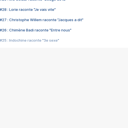
28 : Lorie raconte "Je vais vite"
#27 : Christophe Willem raconte "Jacques a dit"
#26 : Chimène Badi raconte "Entre nous"
#25 : Indochine raconte "3e sexe"
#24 : Zaho raconte "C'est chelou"
#23 : Patrick Bruel raconte "Au café des délices"
#22 : Kyo raconte "Le chemin"
#21 : Nolwenn Leroy raconte "Cassé"
#20 : Patrick Hernandez raconte "Born to be alive"
#19 : Lorie raconte "Près de moi"
#18 : Michael Jones raconte "A nos actes manqués" (avec Jean-Jacque
#17 : Khaled raconte "Aïcha"