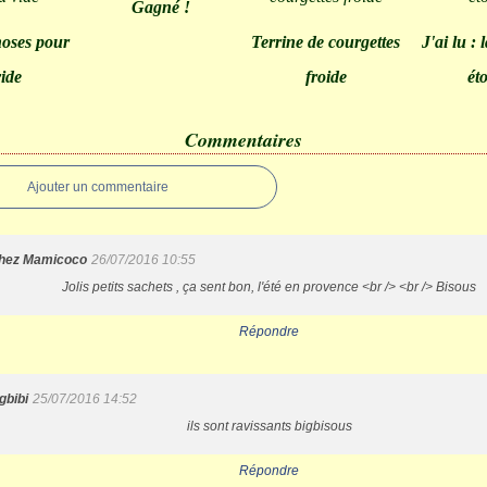
Gagné !
hoses pour
Terrine de courgettes
J'ai lu : 
ide
froide
ét
Commentaires
Ajouter un commentaire
hez Mamicoco
26/07/2016 10:55
Jolis petits sachets , ça sent bon, l'été en provence <br /> <br /> Bisous
Répondre
gbibi
25/07/2016 14:52
ils sont ravissants bigbisous
Répondre