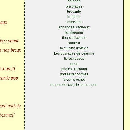
balades
bricolages
brocante
broderie
eaux
collections
échanges, cadeaux
famille/amis
fleurs et jardins
ilise comme
humeur
la cuisine d'Alexis
très nombreux
Les ouvrages de Lélenne
livres/revues
perso
est un fil
photos d'Arnaud
sorties/rencontres
partie trop
tricot- crochet
un peu de tout, de tout un peu
eudi mais je
chez moi"