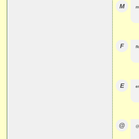
M
m
F
fl
E
e
@
@