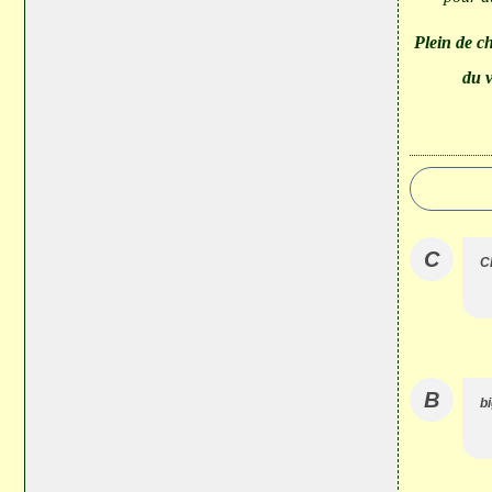
Plein de c
du v
C
C
B
bi