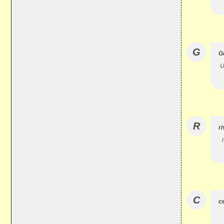
G
G
U
R
r
C
c