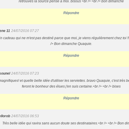
retrouves la source pense à moi. bisous <br /> <br /> bon dimanche
Répondre
ene 11
24/07/2016 07:27
n cadeau qui ne m'est pas destiné parce que moi, je viens régulièrement chez toi !!
/> Bon dimanche Quaquie.
Répondre
isounel
24/07/2016 07:23
magnifiques! et quelle belle idée d'utiliser les serviettes. bravo Quaquie, c'est très b
feront le bonheur des élues j'en suis certaine.<br /> <br /> bises
Répondre
ellorob
24/07/2016 06:53
Très belle idée qui ravira sans aucun doute ses destinataires.<br /> <br /> Bon 