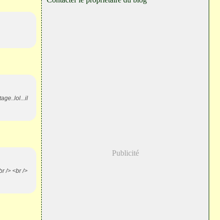
e..lol...il
Publicité
r /> <br />