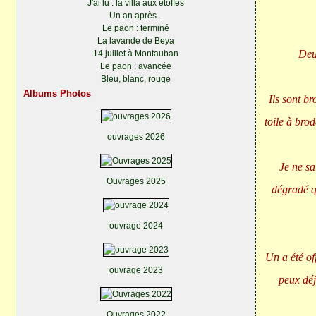
J'ai lu : la villa aux étoffes
Un an après...
Le paon : terminé
La lavande de Beya
Deu
14 juillet à Montauban
Le paon : avancée
Bleu, blanc, rouge
Albums Photos
Ils sont br
toile à brod
ouvrages 2026
Je ne sai
Ouvrages 2025
dégradé qu
ouvrage 2024
Un a été of
ouvrage 2023
peux déj
Ouvrages 2022