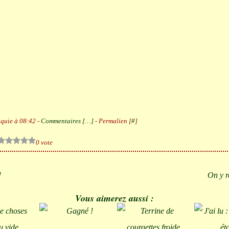
quie à 08:42 -
Commentaires [
…
]
- Permalien [
#
]
0 vote
!
On y r
Vous aimerez aussi :