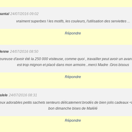
hantal
24/07/2016 09:02
vraiment superbes ! les motifs, les couleurs, l'utilisation des serviettes ...
Répondre
elenne
24/07/2016 08:50
eureuse d'avoir été la 250 000 visiteuse, comme quoi , travailler peut avoir un avantag
est trop mignon et placé dans mon armoire...merci Madre .Gros bisous
Répondre
alele
24/07/2016 08:31
eux adorables petits sachets senteurs délicatement brodés de bien jolis cadeaux <b
bon dimanche bises de Malélé
Répondre