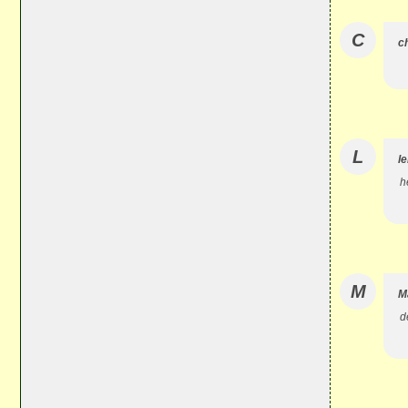
C
c
L
l
h
M
M
d