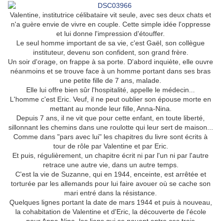
Valentine, institutrice célibataire vit seule, avec ses deux chats et
n'a guère envie de vivre en couple. Cette simple idée l'oppresse
et lui donne l'impression d'étouffer.
Le seul homme important de sa vie, c'est Gaël, son collègue
instituteur, devenu son confident, son grand frère.
Un soir d'orage, on frappe à sa porte. D'abord inquiète, elle ouvre
néanmoins et se trouve face à un homme portant dans ses bras
une petite fille de 7 ans, malade.
Elle lui offre bien sûr l'hospitalité, appelle le médecin...
L'homme c'est Eric. Veuf, il ne peut oublier son épouse morte en
mettant au monde leur fille, Anna-Nina.
Depuis 7 ans, il ne vit que pour cette enfant, en toute liberté,
sillonnant les chemins dans une roulotte qui leur sert de maison...
Comme dans "pars avec lui" les chapitres du livre sont écrits à
tour de rôle par Valentine et par Eric.
Et puis, régulièrement, un chapitre écrit ni par l'un ni par l'autre
retrace une autre vie, dans un autre temps.
C'est la vie de Suzanne, qui en 1944, enceinte, est arrêtée et
torturée par les allemands pour lui faire avouer où se cache son
mari entré dans la résistance.
Quelques lignes portant la date de mars 1944 et puis à nouveau,
la cohabitation de Valentine et d'Eric, la découverte de l'école