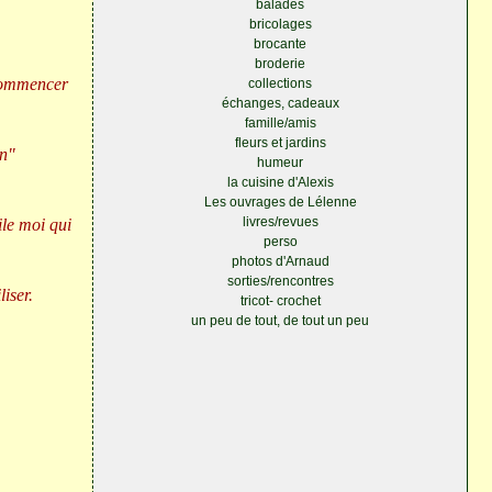
balades
bricolages
brocante
broderie
 commencer
collections
échanges, cadeaux
famille/amis
fleurs et jardins
en"
humeur
la cuisine d'Alexis
Les ouvrages de Lélenne
livres/revues
ile moi qui
perso
photos d'Arnaud
sorties/rencontres
liser.
tricot- crochet
un peu de tout, de tout un peu