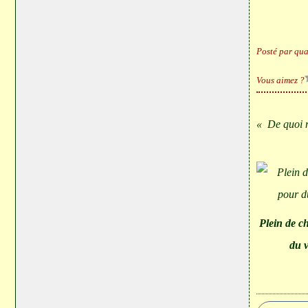
Posté par qua
Vous aimez ?
De quoi m
Plein de c
du v