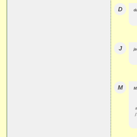
D
d
J
j
M
M
a
j