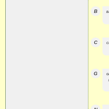
B
B
C
C
G
G