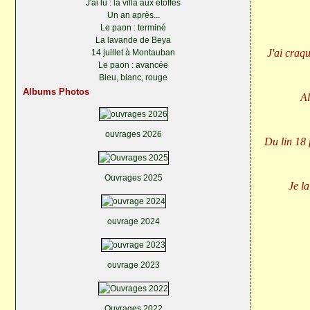
J'ai lu : la villa aux étoffes
Un an après...
Le paon : terminé
La lavande de Beya
J'ai craq
14 juillet à Montauban
Le paon : avancée
Bleu, blanc, rouge
Albums Photos
Al
ouvrages 2026
Du lin 18 
Ouvrages 2025
Je la
ouvrage 2024
ouvrage 2023
Ouvrages 2022