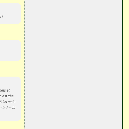
e !
ets et
 est très
 fils mais
.<br /> <br