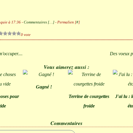
quie à 17:36 -
Commentaires [
…
]
- Permalien [
#
]
0 vote
'occuper....
Des voeux 
Vous aimerez aussi :
Gagné !
hoses pour
Terrine de courgettes
J'ai lu : 
ide
froide
ét
Commentaires