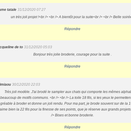
ame tatale
31/12/2020 07:27
un très joli projet !<br /> <br /> A bientôt pour la suite<br /> <br /> Belle soiré
Répondre
acqueline de to
31/12/2020 05:03
Bonjour très jolie broderie, courage pour la suite .
Répondre
imiaou
30/12/2020 22:03
Très joli modèle. J'ai brodé le sampler aux chats qui comporte les mêmes alphab
beaucoup de motifs communs. <br /> <br /> La toile 18 fils, si tes yeux le permettent,
gréable à broder et donne un joli rendu. Pour ma part, je brode souvent sur de la 16
'aime bien la 22 fils pour la finesse de ses points, que je réserve aux grands projets
/> Bises et bonne broderie.
Répondre