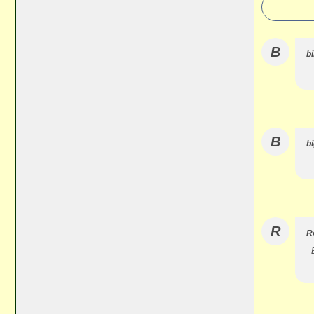
B
b
B
bi
R
R