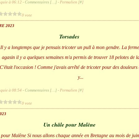
quie à 06:12 -
Commentaires [
…
]
- Permalien [
#
]
0 vote
RE 2023
Torsades
Il y a longtemps que je pensais tricoter un pull à mon gendre. La ferm
agasin il y a quelques semaines m'a permis de trouver 18 pelotes de la
C'était l'occasion ! Comme j'avais arrêté de tricoter pour des douleurs d
y...
quie à 08:54 -
Commentaires [
…
]
- Permalien [
#
]
0 vote
023
Un châle pour Malène
Si nous allons chaque année en Bretagne au mois de juin,