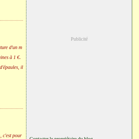
Publicité
eture d'un m
ines à 1 €.
'épaules, il
 c'est pour
Contacter le propriétaire du blog