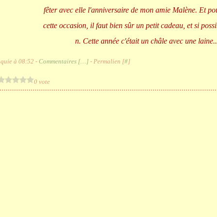
fêter avec elle l'anniversaire de mon amie Malène. Et p
cette occasion, il faut bien sûr un petit cadeau, et si possi
n. Cette année c'était un châle avec une laine..
quie à 08:52 -
Commentaires [
…
]
- Permalien [
#
]
0 vote