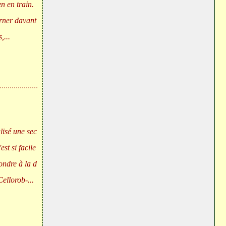
n en train.
urner davant
,...
lisé une sec
st si facile
ondre à la d
ellorob-...