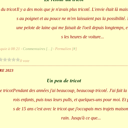
Il y a des mois que je n'avais plus tricoté. L'envie était là mai
s au poignet et au pouce ne m'en laissaient pas la possibilité. 
une pelote de laine qui me faisait de l'oeil depuis longtemps, e
s les heures de voiture...
quie à 08:21 -
Commentaires [
…
]
- Permalien [
#
]
0 vote
RE 2023
Un peu de tricot
Pendant des années j'ai beaucoup, beaucoup tricoté. J'ai fait la 
rois enfants, puis tous leurs pulls, et quelques-uns pour moi. Et
s de 15 ans c'est avec le tricot que j'occupais mes trajets maison
rain. Jusqu'à ce que...