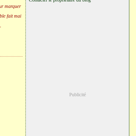
our marquer
ble fait mai
.
Publicité