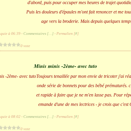
d'abord, puis pour occuper mes heures de trajet quotidie
Puis les douleurs d'épaules m'ont fait renoncer et me to
age vers la broderie. Mais depuis quelques temps
quie à 06:39 -
Commentaires [
…
]
- Permalien [
#
]
0 vote
Minis minis -2ème- avec tuto
Toujours tenaillée par mon envie de tricoter j'ai réa
onde série de bonnets pour des bébé prématurés. c'e
et rapide à faire que je ne m'en lasse pas. Pour rép
emande d'une de mes lectrices - je crois que c'est C
quie à 08:02 -
Commentaires [
…
]
- Permalien [
#
]
0 vote