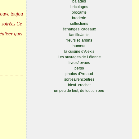
balades
bricolages
brocante
rouve toujou
broderie
s soirées Ce
collections
échanges, cadeaux
réaliser quel
famille/amis
fleurs et jardins
humeur
la cuisine d'Alexis
Les ouvrages de Lélenne
livres/revues
perso
photos d'Arnaud
sorties/rencontres
tricot- crochet
un peu de tout, de tout un peu