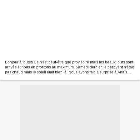
Bonjour à toutes Ce n'est peut-être que provisoire mais les beaux jours sont
arrivés et nous en profitons au maximum. Samedi dernier, le petit vent n'était
pas chaud mais le soleil était bien là. Nous avons fait la surprise à Anaïs
d'aller la voir sur...