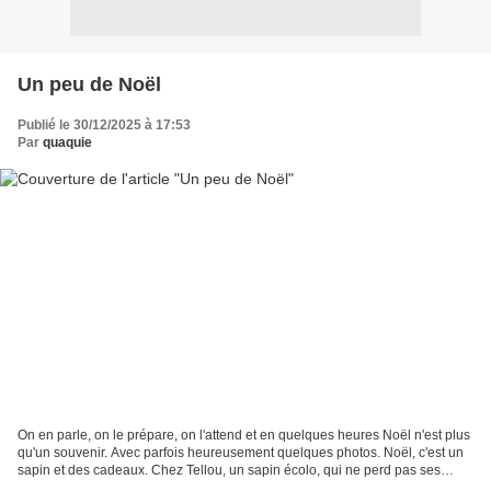
Un peu de Noël
Publié le 30/12/2025 à 17:53
Par
quaquie
On en parle, on le prépare, on l'attend et en quelques heures Noël n'est plus
qu'un souvenir. Avec parfois heureusement quelques photos. Noël, c'est un
sapin et des cadeaux. Chez Tellou, un sapin écolo, qui ne perd pas ses
épines, en bois, fabriqué par...