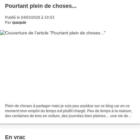
Pourtant plein de choses...
Publié le 04/03/2026 à 10:53
Par
quaquie
Plein de choses à partager mais je suis peu assidue sur ce blog car en ce
moment mon emploi du temps est plutôt chargé. Peu de temps à la maison,
des centaines de kms en voiture, des journées bien pleines.... une vie de
retraitée ? Une matinée à la Croix-Rouge...
En vrac