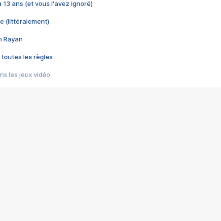
 a 13 ans (et vous l'avez ignoré)
e (littéralement)
im Rayan
 toutes les règles
s les jeux vidéo
us choquant de Rockstar ? - Le scandale BULLY
e plus moche de Steam
du RÊVE tourne au CAUCHEMAR
pendant 8 heures
it… à tort
umiliés par un jeu vidéo
ire - Final Fantasy 8
ti un empire - Age of Empires