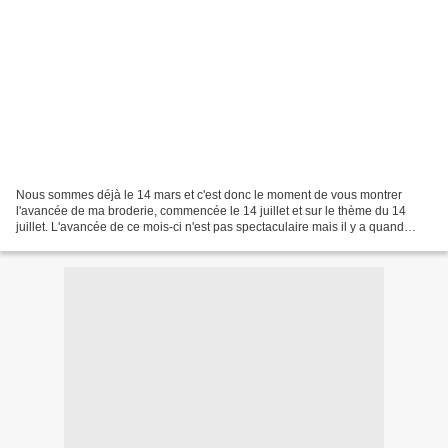
Nous sommes déjà le 14 mars et c'est donc le moment de vous montrer
l'avancée de ma broderie, commencée le 14 juillet et sur le thème du 14
juillet. L'avancée de ce mois-ci n'est pas spectaculaire mais il y a quand
même une avancée. Le 14 février, j'en...