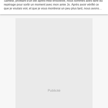
Samedi, profitant d'un bel après-midi ensoleillé, nous sommes allés faire du
repérage pour sortir un moment avec mon amie Jo. Après avoir vérifié ce
que je voulais voir, et que je vous montrerai un peu plus tard, nous avons
prolongé la balade jusqu'à...
Publicité