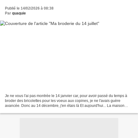
Publié le 14/02/2026 à 08:38
Par
quaquie
Je ne vous l'ai pas montrée le 14 janvier car, pour avoir passé du temps à
broder des bricolettes pour les voeux aux copines, je ne l'avais guère
avancée. Donc au 14 décembre, j'en étais là Et aujourd'hui... La maison
bleue est terminée, il en est arrivé...