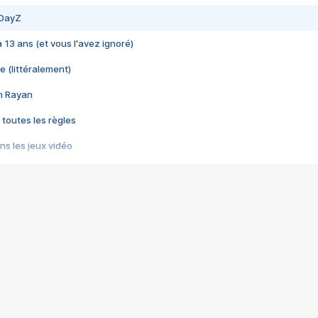
 DayZ
 a 13 ans (et vous l'avez ignoré)
e (littéralement)
im Rayan
 toutes les règles
s les jeux vidéo
us choquant de Rockstar ? - Le scandale BULLY
e plus moche de Steam
du RÊVE tourne au CAUCHEMAR
pendant 8 heures
it… à tort
umiliés par un jeu vidéo