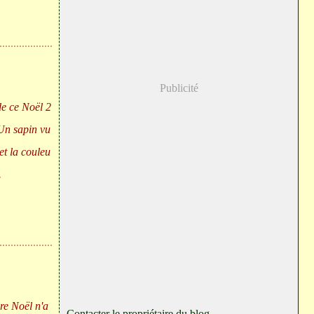
Publicité
de ce Noël 2
Un sapin vu
et la couleu
.
ère Noël n'a
Contacter le propriétaire du blog