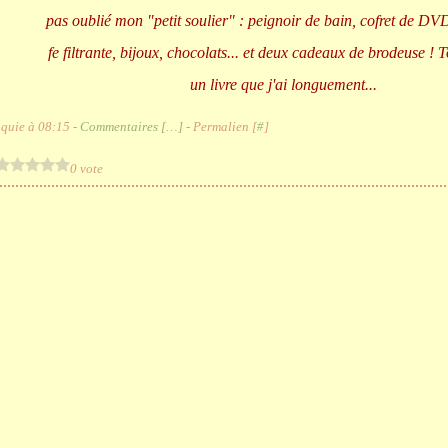
pas oublié mon "petit soulier" : peignoir de bain, cofret de D
fe filtrante, bijoux, chocolats... et deux cadeaux de brodeuse ! 
un livre que j'ai longuement...
quie à 08:15 -
Commentaires [
…
]
- Permalien [
#
]
0 vote