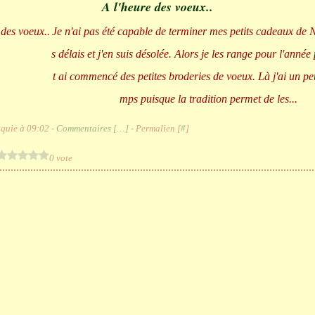
A l'heure des voeux..
Je n'ai pas été capable de terminer mes petits cadeaux de 
s délais et j'en suis désolée. Alors je les range pour l'année
t ai commencé des petites broderies de voeux. Là j'ai un pe
mps puisque la tradition permet de les...
quie à 09:02 -
Commentaires [
…
]
- Permalien [
#
]
0 vote