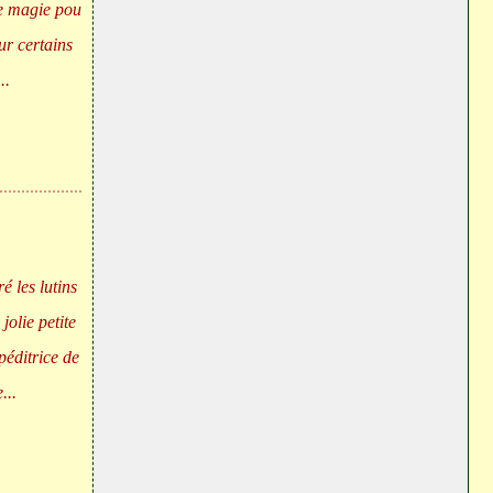
e magie pou
ur certains
..
é les lutins
olie petite
péditrice de
...