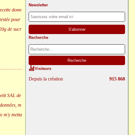
Newsletter
recette donn
testée pour
120g de sucr
Recherche
Visiteurs
Depuis la création
915 868
etit SAL de
s données, m
je m'y metta