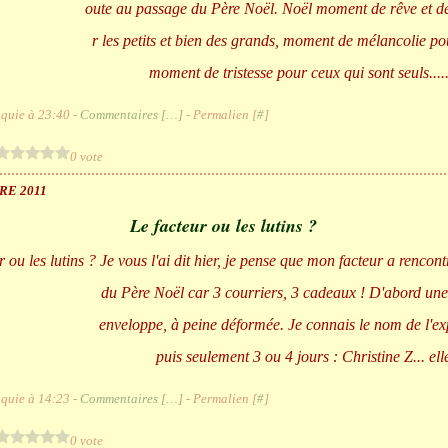
oute au passage du Père Noël. Noël moment de rêve et d
r les petits et bien des grands, moment de mélancolie po
moment de tristesse pour ceux qui sont seuls.....
quie à 23:40 -
Commentaires [
…
]
- Permalien [
#
]
0 vote
RE 2011
Le facteur ou les lutins ?
Je vous l'ai dit hier, je pense que mon facteur a rencontr
du Père Noël car 3 courriers, 3 cadeaux ! D'abord une j
enveloppe, à peine déformée. Je connais le nom de l'ex
puis seulement 3 ou 4 jours : Christine Z... elle
quie à 14:23 -
Commentaires [
…
]
- Permalien [
#
]
0 vote