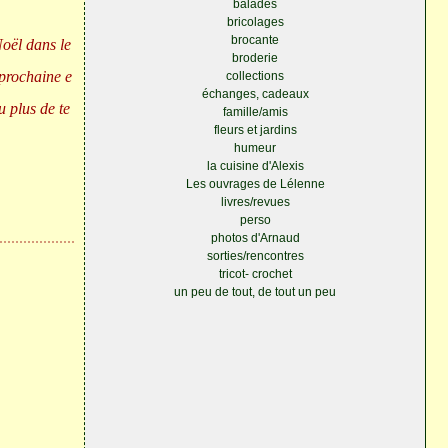
balades
bricolages
brocante
Noël dans le
broderie
 prochaine e
collections
échanges, cadeaux
u plus de te
famille/amis
fleurs et jardins
humeur
la cuisine d'Alexis
Les ouvrages de Lélenne
livres/revues
perso
photos d'Arnaud
sorties/rencontres
tricot- crochet
un peu de tout, de tout un peu