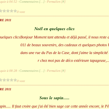
quie à 04:52 -
Commentaires [
…
]
- Permalien [
#
]
0 vote
RE 2011
Noël en quelques clics
Bonjour Moment tant attendu et déjà passé, il nous reste 
011 de beaux souvenirs, des cadeaux et quelques photos 
dans une rue du Pas de la Case, dont j'aime la simplicité 
r chez moi pas de déco extérieure tapageuse,..
quie à 08:28 -
Commentaires [
…
]
- Permalien [
#
]
0 vote
RE 2011
Sous le sapin.....
Il faut croire que j'ai été bien sage car cette année encore, le P