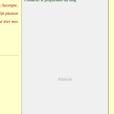
en Auvergne,
éjà plusieur
ur trier mes
Publicité