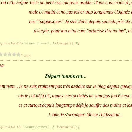
Juste un petit coucou pour profiter d'une connexion à 
male ce matin et ne pas rester trop longtemps éloignée
nes "bloguesques" Je suis donc depuis samedi près de 
uvergne, pour ma mini cure "arthrose des mains", av
quie à 06:48 -
Commentaires [
…
]
- Permalien [
#
]
0 vote
26
Départ imminent...
Je ne suis vraiment pas très assidue sur le blog depuis quel
ais je l'ai déjà dit, toutes mes activités ne sont pas forcémen
es et surtout depuis longtemps déjà je souffre des mains et le
t loin de s'arranger. Même l'utilisation...
quie à 08:18 -
Commentaires [
…
]
- Permalien [
#
]