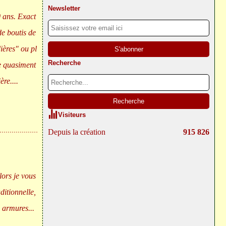
Newsletter
0 ans. Exact
e boutis de
ières" ou pl
Recherche
te quasiment
re....
Visiteurs
Depuis la création
915 826
ors je vous
itionnelle,
i armures...