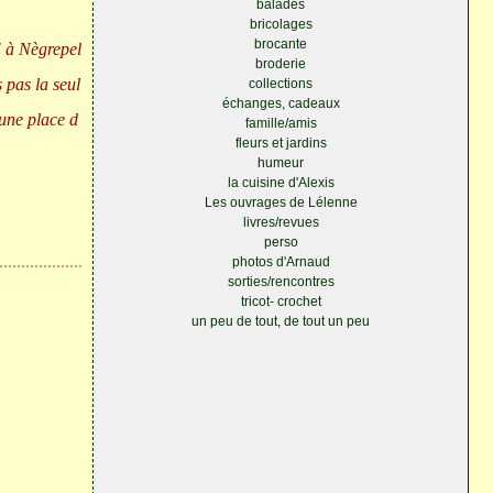
balades
bricolages
brocante
" à Nègrepel
broderie
s pas la seul
collections
échanges, cadeaux
 une place d
famille/amis
fleurs et jardins
humeur
la cuisine d'Alexis
Les ouvrages de Lélenne
livres/revues
perso
photos d'Arnaud
sorties/rencontres
tricot- crochet
un peu de tout, de tout un peu