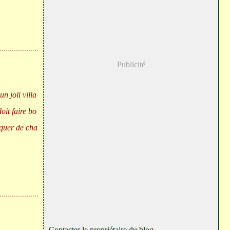
Publicité
n joli villa
oit faire bo
nquer de cha
Contacter le propriétaire du blog