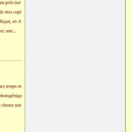
peu près nor
 de mes copi
Royat, en A
ec une...
ques temps m
t photogéniqu
s choses son