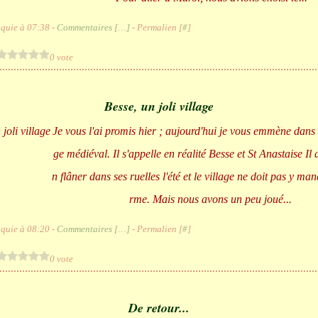
quie à 07:38 -
Commentaires [
…
]
- Permalien [
#
]
0 vote
Besse, un joli village
Je vous l'ai promis hier ; aujourd'hui je vous emmène dans u
ge médiéval. Il s'appelle en réalité Besse et St Anastaise Il d
n flâner dans ses ruelles l'été et le village ne doit pas y ma
rme. Mais nous avons un peu joué...
quie à 08:20 -
Commentaires [
…
]
- Permalien [
#
]
0 vote
De retour...