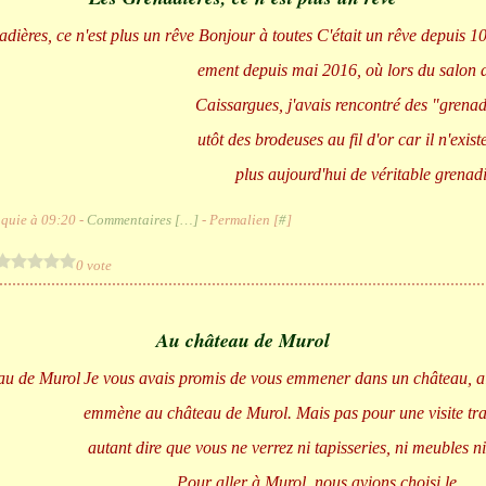
Bonjour à toutes C'était un rêve depuis 1
ement depuis mai 2016, où lors du salon d
Caissargues, j'avais rencontré des "grenad
utôt des brodeuses au fil d'or car il n'exis
plus aujourd'hui de véritable grenadiè
quie à 09:20 -
Commentaires [
…
]
- Permalien [
#
]
0 vote
Au château de Murol
Je vous avais promis de vous emmener dans un château, al
emmène au château de Murol. Mais pas pour une visite trad
autant dire que vous ne verrez ni tapisseries, ni meubles n
Pour aller à Murol, nous avions choisi le...