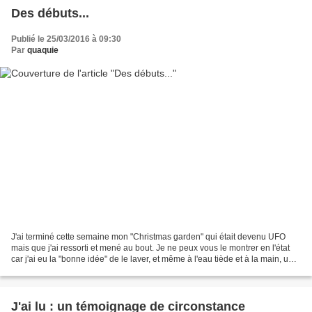
Des débuts...
Publié le 25/03/2016 à 09:30
Par
quaquie
J'ai terminé cette semaine mon "Christmas garden" qui était devenu UFO
mais que j'ai ressorti et mené au bout. Je ne peux vous le montrer en l'état
car j'ai eu la "bonne idée" de le laver, et même à l'eau tiède et à la main, une
soie a dégorgé sur la...
J'ai lu : un témoignage de circonstance