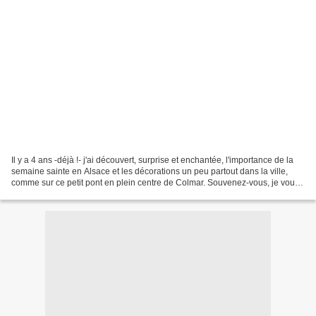
Il y a 4 ans -déjà !- j'ai découvert, surprise et enchantée, l'importance de la
semaine sainte en Alsace et les décorations un peu partout dans la ville,
comme sur ce petit pont en plein centre de Colmar. Souvenez-vous, je vous
en parlais ICI De cette...