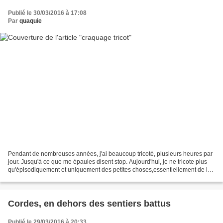
Publié le 30/03/2016 à 17:08
Par
quaquie
Pendant de nombreuses années, j'ai beaucoup tricoté, plusieurs heures par
jour. Jusqu'à ce que me épaules disent stop. Aujourd'hui, je ne tricote plus
qu'épisodiquement et uniquement des petites choses,essentiellement de la
layette quand l'occasion se...
Cordes, en dehors des sentiers battus
Publié le 29/03/2016 à 20:33