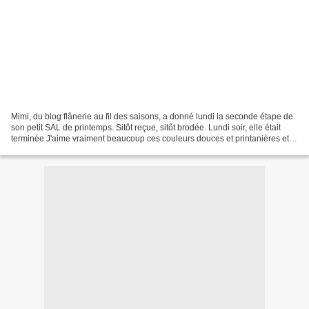
Mimi, du blog flânerie au fil des saisons, a donné lundi la seconde étape de
son petit SAL de printemps. Sitôt reçue, sitôt brodée. Lundi soir, elle était
terminée J'aime vraiment beaucoup ces couleurs douces et printanières et
attend avec impatience...