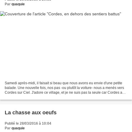
Par
quaquie
Samedi après-midi, il faisait si beau que nous avons eu envie d'une petite
balade. Une nouvelle fois, nos pas -ou plutôt la voiture- nous a menés vers
Cordes sur Ciel. J'adore ce village, et je ne suis pas la seule car Cordes a
été élu "village préféré...
La chasse aux oeufs
Publié le 28/03/2016 à 10:04
Par
quaquie