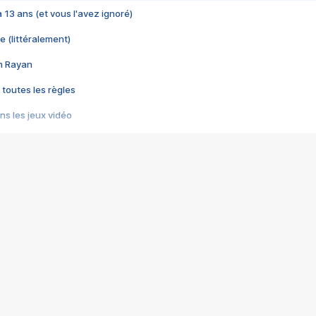
 a 13 ans (et vous l'avez ignoré)
e (littéralement)
im Rayan
 toutes les règles
s les jeux vidéo
us choquant de Rockstar ? - Le scandale BULLY
e plus moche de Steam
du RÊVE tourne au CAUCHEMAR
pendant 8 heures
it… à tort
umiliés par un jeu vidéo
ire - Final Fantasy 8