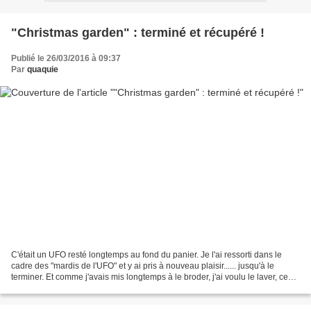
"Christmas garden" : terminé et récupéré !
Publié le 26/03/2016 à 09:37
Par
quaquie
C'était un UFO resté longtemps au fond du panier. Je l'ai ressorti dans le
cadre des "mardis de l'UFO" et y ai pris à nouveau plaisir...... jusqu'à le
terminer. Et comme j'avais mis longtemps à le broder, j'ai voulu le laver, ce
que je fais rarement avec...