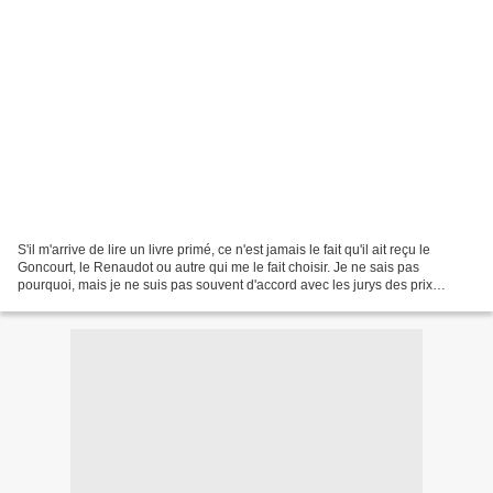
S'il m'arrive de lire un livre primé, ce n'est jamais le fait qu'il ait reçu le
Goncourt, le Renaudot ou autre qui me le fait choisir. Je ne sais pas
pourquoi, mais je ne suis pas souvent d'accord avec les jurys des prix
littéraires. Pas le même goût...