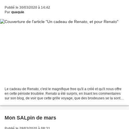
Publié le 30/03/2020 à 14:42
Par
quaquie
Le cadeau de Renato, c'est le magnifique free qu'il a créé et qu'il nous offre
en cette période troublée. Renato a été surpris, en lisant les commentaires
sur son blog, de voir que cette grille voyage, que des brodeuses se la sont
appropriée dans des...
Mon SALpin de mars
Publié le 28/03/2020 à 08:31