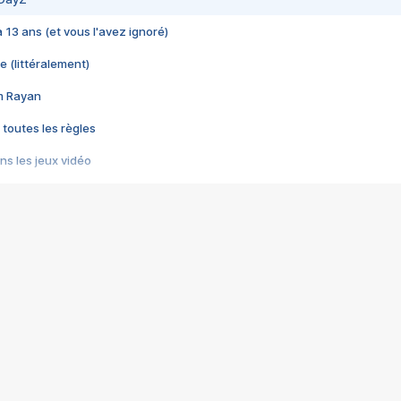
 a 13 ans (et vous l'avez ignoré)
e (littéralement)
im Rayan
 toutes les règles
s les jeux vidéo
us choquant de Rockstar ? - Le scandale BULLY
e plus moche de Steam
du RÊVE tourne au CAUCHEMAR
pendant 8 heures
it… à tort
umiliés par un jeu vidéo
ire - Final Fantasy 8