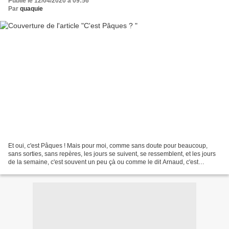
Publié le 12/04/2020 à 09:56
Par
quaquie
Et oui, c'est Pâques ! Mais pour moi, comme sans doute pour beaucoup,
sans sorties, sans repères, les jours se suivent, se ressemblent, et les jours
de la semaine, c'est souvent un peu çà ou comme le dit Arnaud, c'est
lundimanche, mardimanche, mercredimanche.......