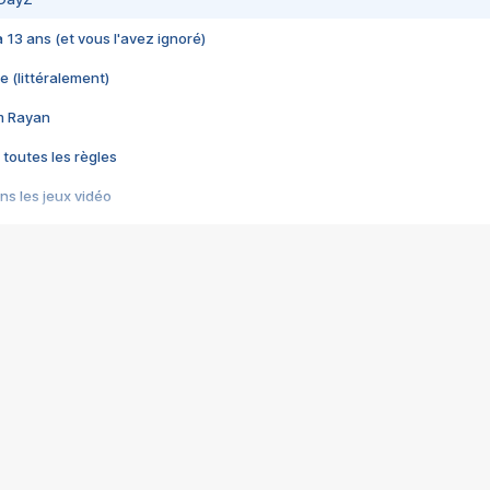
 a 13 ans (et vous l'avez ignoré)
e (littéralement)
im Rayan
 toutes les règles
s les jeux vidéo
us choquant de Rockstar ? - Le scandale BULLY
e plus moche de Steam
du RÊVE tourne au CAUCHEMAR
pendant 8 heures
it… à tort
umiliés par un jeu vidéo
ire - Final Fantasy 8