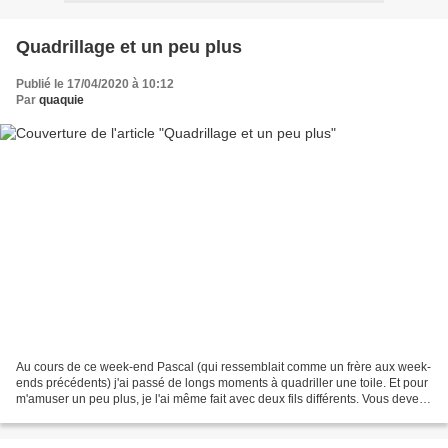
Quadrillage et un peu plus
Publié le 17/04/2020 à 10:12
Par
quaquie
Au cours de ce week-end Pascal (qui ressemblait comme un frère aux week-
ends précédents) j'ai passé de longs moments à quadriller une toile. Et pour
m'amuser un peu plus, je l'ai même fait avec deux fils différents. Vous devez
bien vous doutez qu'il y...