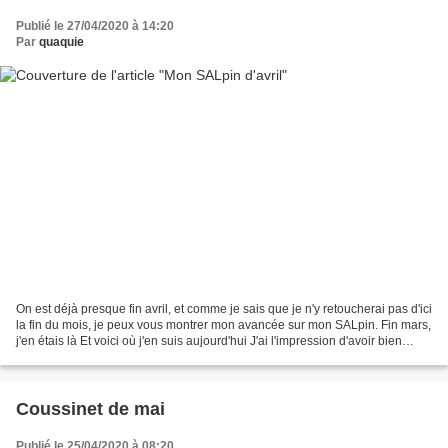
Publié le 27/04/2020 à 14:20
Par
quaquie
On est déjà presque fin avril, et comme je sais que je n'y retoucherai pas d'ici
la fin du mois, je peux vous montrer mon avancée sur mon SALpin. Fin mars,
j'en étais là Et voici où j'en suis aujourd'hui J'ai l'impression d'avoir bien
avancé ce mois-ci....
Coussinet de mai
Publié le 25/04/2020 à 08:20