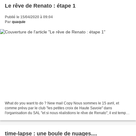
Le rêve de Renato : étape 1
Publié le 15/04/2020 à 09:04
Par
quaquie
What do you want to do ? New mail Copy Nous sommes le 15 avril, et
comme prévu par le club "les petites croix de Haute Savoie" dans
l'organisation du SAL "et si nous réalistions le rêve de Renato", il est temps
de montrernotre première avancée .sur la...
time-lapse : une boule de nuages....