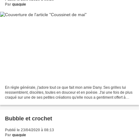
Par
quaquie
En règle générale, j'adore tout ce que fait mon amie Dany. Ses grilles lui
resssemblent, discètes, toutes en douceur et en poésie. J'ai une fois de plus
craqué sur une de ses petites créations qu'elle nous a gentiment offert à
l'approche de ce 1er mai...
Bubble et crochet
Publié le 23/04/2020 à 08:13
Par
quaquie