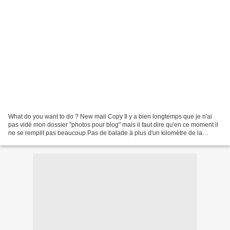
What do you want to do ? New mail Copy Il y a bien longtemps que je n'ai
pas vidé mon dossier "photos pour blog" mais il faut dire qu'en ce moment il
ne se remplit pas beaucoup Pas de balade à plus d'un kilomètre de la
maison, pas d'expo, pas de rencontres...