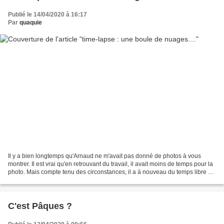
Publié le 14/04/2020 à 16:17
Par
quaquie
Il y a bien longtemps qu'Arnaud ne m'avait pas donné de photos à vous
montrer. Il est vrai qu'en retrouvant du travail, il avait moins de temps pour la
photo. Mais compte tenu des circonstances, il a à nouveau du temps libre à
consacrer à sa passion....
C'est Pâques ?